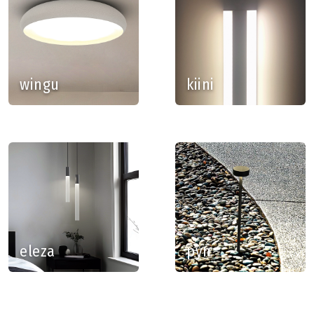
wingu
kiini
eleza
pyn